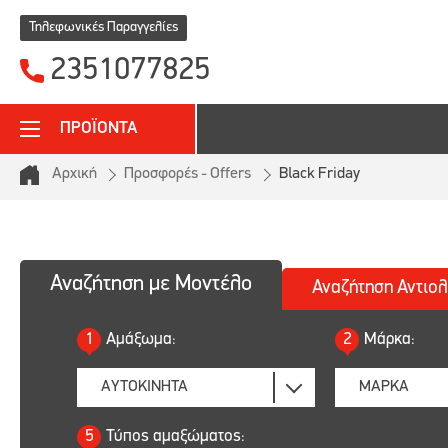
Τηλεφωνικές Παραγγελίες
2351077825
ΠΡΟΪΟΝΤΑ
Αρχική
Προσφορές - Offers
Black Friday
Αναζήτηση με Μοντέλο
Αναζήτηση
Αντιολ
1
Αμάξωμα:
2
Μάρκα:
5
Τύπος αμαξώματος: