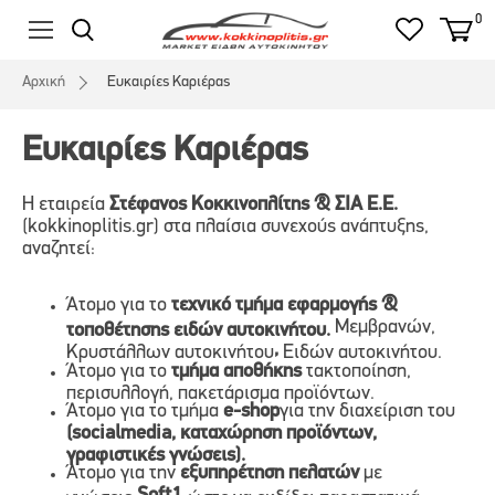
0
Αρχική
Ευκαιρίες Καριέρας
Ευκαιρίες Καριέρας
Η εταιρεία
Στέφανος Κοκκινοπλίτης & ΣΙΑ Ε.Ε.
(kokkinoplitis.gr) στα πλαίσια συνεχούς ανάπτυξης,
αναζητεί:
Άτομο για το
τεχνικό τμήμα εφαρμογής &
Μεμβρανών,
τοποθέτησης ειδών αυτοκινήτου.
,
Κρυστάλλων αυτοκινήτου
Ειδών αυτοκινήτου.
Άτομο για το
τμήμα αποθήκης
τακτοποίηση,
περισυλλογή, πακετάρισμα προϊόντων.
Άτομο για το τμήμα
e
-
shop
για την διαχείριση του
(
social
media
, καταχώρηση προϊόντων,
γραφιστικές γνώσεις).
Άτομο για την
εξυπηρέτηση πελατών
με