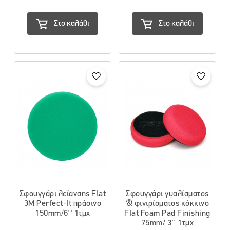
Στο καλάθι
Στο καλάθι
Σφουγγάρι λείανσης Flat
Σφουγγάρι γυαλίσματος
3M Perfect-It πράσινο
& φινιρίσματος κόκκινο
150mm/6'' 1τμχ
Flat Foam Pad Finishing
75mm/ 3'' 1τμχ