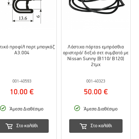
τικό προφίλ πορτ μπαγκάζ
Λάστιχα πόρτας εμπρόσθια
A3.004
αριστερά/ δεξιά σετ συμβατά με
Nissan Sunny (B110/ B120)
2τμχ
001-40593
001-40323
10.00 €
50.00 €
Άμεσα Διαθέσιμο
Άμεσα Διαθέσιμο
Στο καλάθι
Στο καλάθι