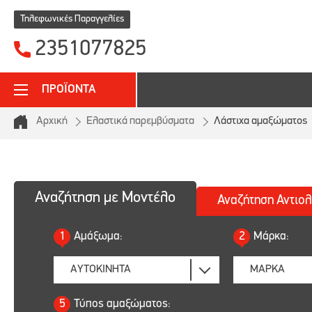
Τηλεφωνικές Παραγγελίες
2351077825
ΠΡΟΪΟΝΤΑ
Αρχική
Ελαστικά παρεμβύσματα
Λάστιχα αμαξώματος
Αναζήτηση με Μοντέλο
Αναζήτηση
Αντιολ
1
Αμάξωμα:
2
Μάρκα:
5
Τύπος αμαξώματος: