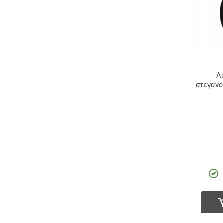
Λ
στεγαν