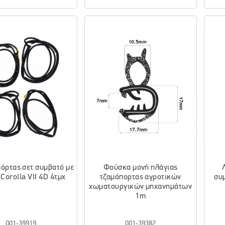
πόρτας σετ συμβατό με
Φούσκα μονή πλάγιας
 Corolla VII 4D 4τμχ
τζαμόπορτας αγροτικών
συ
χωματουργικών μηχανημάτων
1m
001-39919
001-39382