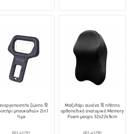
ενεργοποιητής ζώνης &
Μαξιλάρι αυχένα & πλάτης
ιχτήρι μπουκαλιών 2in1
ορθοπεδικό ανατομικό Memory
1τμχ
Foam μαύρο 32x22x9cm
001-41291
001-41290