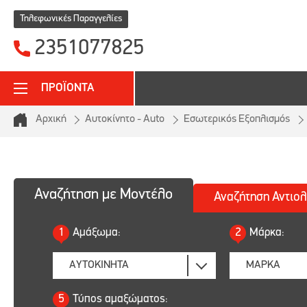
Τηλεφωνικές Παραγγελίες
2351077825
ΠΡΟΪΟΝΤΑ
Αρχική
Αυτοκίνητο - Auto
Εσωτερικός Εξοπλισμός
Αναζήτηση με Μοντέλο
Αναζήτηση
Αντιολ
1
Αμάξωμα:
2
Μάρκα:
5
Τύπος αμαξώματος: