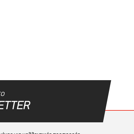
το
ETTER