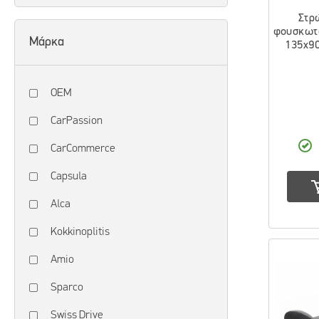
Στρ
φουσκωτό
Μάρκα
135x90
OEM
CarPassion
CarCommerce
Capsula
Alca
Kokkinoplitis
Amio
Sparco
Swiss Drive