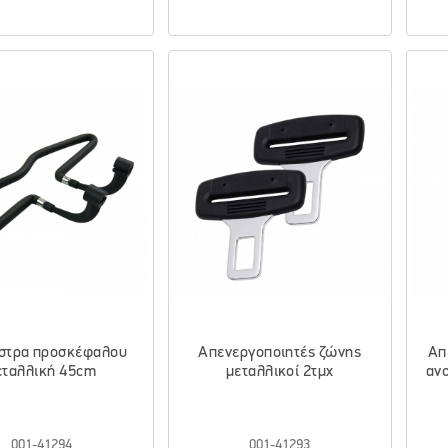
στρα προσκέφαλου
Απενεργοποιητές ζώνης
Απ
εταλλική 45cm
μεταλλικοί 2τμχ
ανο
001-41294
001-41293