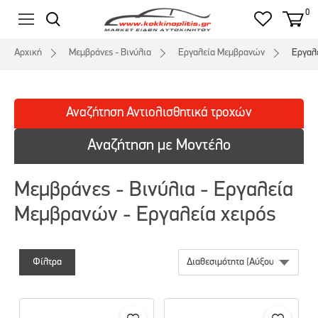
0
Αρχική
Μεμβράνες - Βινύλια
Εργαλεία Μεμβρανών
Εργαλε
Αναζήτηση
Αντιολισθητικά
τροχών
Αναζήτηση με Μοντέλο
Μεμβράνες - Βινύλια - Εργαλεία
Μεμβρανών - Εργαλεία χειρός
Φίλτρα