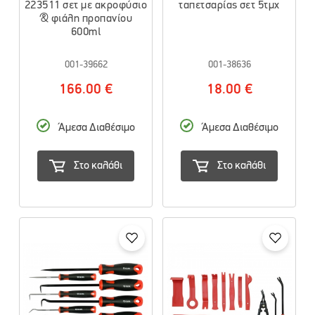
223511 σετ με ακροφύσιο
ταπετσαρίας σετ 5τμχ
& φιάλη προπανίου
600ml
001-39662
001-38636
166.00 €
18.00 €
Άμεσα Διαθέσιμο
Άμεσα Διαθέσιμο
Στο καλάθι
Στο καλάθι