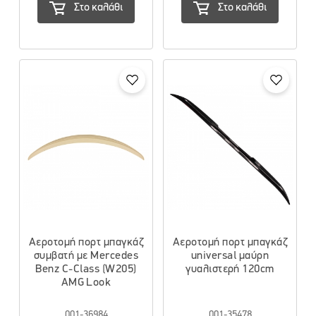
Στο καλάθι
Στο καλάθι
Αεροτομή πορτ μπαγκάζ
Αεροτομή πορτ μπαγκάζ
συμβατή με Mercedes
universal μαύρη
Benz C-Class (W205)
γυαλιστερή 120cm
AMG Look
001-36984
001-35478